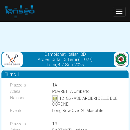
Togg
navig
Campionati Italiani 3D
Arcieri Citta' Di Terni (11027)
Terni, 4-7 Sep 2025
Turno 1
1A
PORRETTA Umberto
12186 - ASD ARCIERI DELLE DUE
CORONE
Long Bow Over 20 Maschile
1B