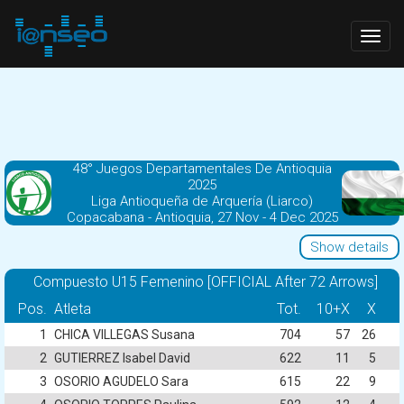
Togg
navig
48° Juegos Departamentales De Antioquia
2025
Liga Antioqueña de Arquería (Liarco)
Copacabana - Antioquia, 27 Nov - 4 Dec 2025
Show details
Compuesto U15 Femenino [OFFICIAL After 72 Arrows]
Pos.
Atleta
Tot.
10+X
X
1
CHICA VILLEGAS Susana
704
57
26
2
GUTIERREZ Isabel David
622
11
5
3
OSORIO AGUDELO Sara
615
22
9