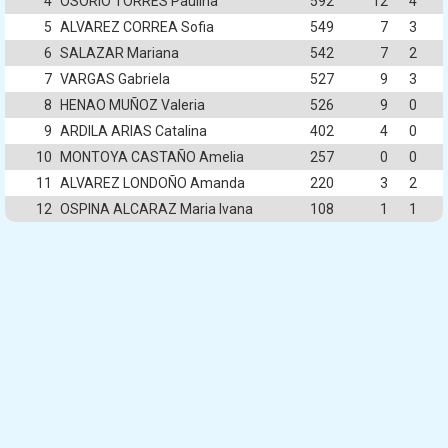
4
OSORIO TORRES Paulina
592
12
4
5
ALVAREZ CORREA Sofia
549
7
3
6
SALAZAR Mariana
542
7
2
7
VARGAS Gabriela
527
9
3
8
HENAO MUÑOZ Valeria
526
9
0
9
ARDILA ARIAS Catalina
402
4
0
10
MONTOYA CASTAÑO Amelia
257
0
0
11
ALVAREZ LONDOÑO Amanda
220
3
2
12
OSPINA ALCARAZ Maria Ivana
108
1
1