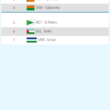
SAB - Sabaneta
4
RET - El Retiro
5
BEL - Bello
6
URR - Urrao
7