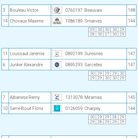
3
Bouleau Victor
0760197
Beauvais
148
14
Chovaux Maxime
1086189
Smarves
144
29
30
30
30
29
28
30
27
30
29
11
Loussaut Jeremie
0892199
Suresnes
147
6
Junker Alexandre
0895293
Sarcelles
147
30
29
29
29
30
29
29
30
30
29
7
Albanese Remy
1313078
Miramas
145
10
Serre-Bouit Floris
0126059
Charpey
144
30
29
29
28
29
29
28
29
29
29