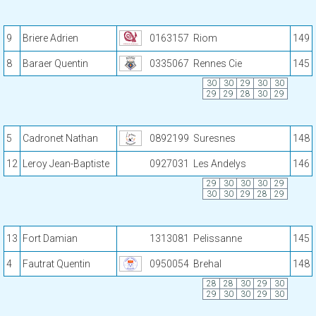
9
Briere Adrien
0163157
Riom
149
8
Baraer Quentin
0335067
Rennes Cie
145
30
30
29
30
30
29
29
28
30
29
5
Cadronet Nathan
0892199
Suresnes
148
12
Leroy Jean-Baptiste
0927031
Les Andelys
146
29
30
30
30
29
30
30
29
28
29
13
Fort Damian
1313081
Pelissanne
145
4
Fautrat Quentin
0950054
Brehal
148
28
28
30
29
30
29
30
30
29
30