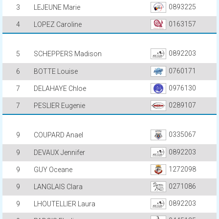
0893225
3
LEJEUNE Marie
0163157
4
LOPEZ Caroline
0892203
5
SCHEPPERS Madison
0760171
6
BOTTE Louise
0976130
7
DELAHAYE Chloe
0289107
7
PESLIER Eugenie
0335067
9
COUPARD Anael
0892203
9
DEVAUX Jennifer
1272098
9
GUY Oceane
0271086
9
LANGLAIS Clara
0892203
9
LHOUTELLIER Laura