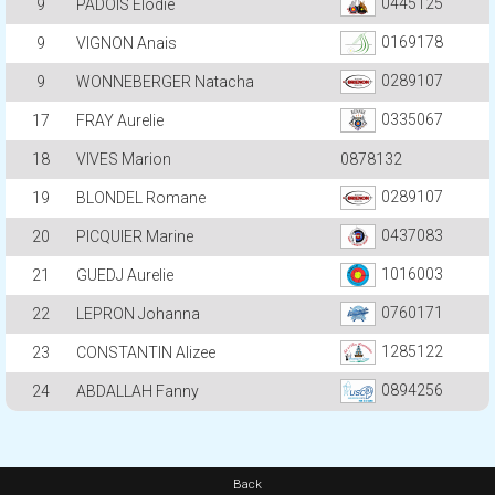
0445125
9
PADOIS Elodie
0169178
9
VIGNON Anais
0289107
9
WONNEBERGER Natacha
0335067
17
FRAY Aurelie
18
VIVES Marion
0878132
0289107
19
BLONDEL Romane
0437083
20
PICQUIER Marine
1016003
21
GUEDJ Aurelie
0760171
22
LEPRON Johanna
1285122
23
CONSTANTIN Alizee
0894256
24
ABDALLAH Fanny
Back