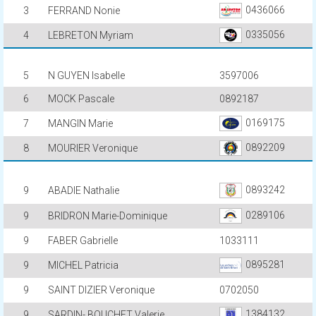
0436066
3
FERRAND Nonie
0335056
4
LEBRETON Myriam
5
N GUYEN Isabelle
3597006
6
MOCK Pascale
0892187
0169175
7
MANGIN Marie
0892209
8
MOURIER Veronique
0893242
9
ABADIE Nathalie
0289106
9
BRIDRON Marie-Dominique
9
FABER Gabrielle
1033111
0895281
9
MICHEL Patricia
9
SAINT DIZIER Veronique
0702050
1384132
9
SARDIN- BOUCHET Valerie