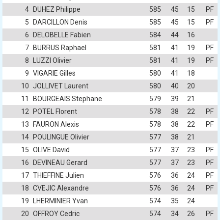
4
DUHEZ Philippe
585
45
15
PF
5
DARCILLON Denis
585
45
15
PF
6
DELOBELLE Fabien
584
44
16
7
BURRUS Raphael
581
41
19
PF
8
LUZZI Olivier
581
41
19
PF
9
VIGARIE Gilles
580
41
18
10
JOLLIVET Laurent
580
40
20
11
BOURGEAIS Stephane
579
39
21
12
POTEL Florent
578
38
22
PF
13
FAURON Alexis
578
38
22
PF
14
POULINGUE Olivier
577
38
21
15
OLIVE David
577
37
23
PF
16
DEVINEAU Gerard
577
37
23
PF
17
THIEFFINE Julien
576
36
24
PF
18
CVEJIC Alexandre
576
36
24
PF
19
LHERMINIER Yvan
574
35
24
20
OFFROY Cedric
574
34
26
PF