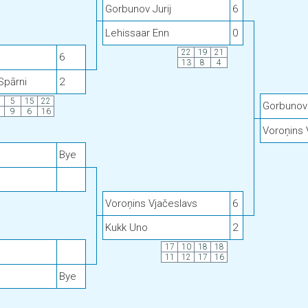
Gorbunov Jurij
6
Lehissaar Enn
0
22
19
21
6
13
8
4
Spārni
2
5
15
22
Gorbunov 
9
6
16
Voroņins 
Bye
Voroņins Vjačeslavs
6
Kukk Uno
2
17
10
18
18
11
12
17
16
Bye