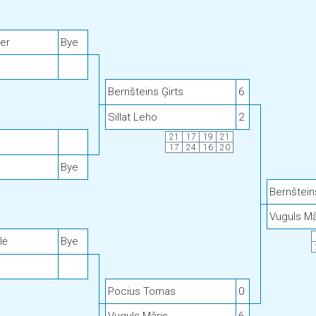
er
Bye
Bernšteins Ģirts
6
Sillat Leho
2
21
17
19
21
17
24
16
20
Bye
Bernštein
Vuguls Mā
lė
Bye
Pocius Tomas
0