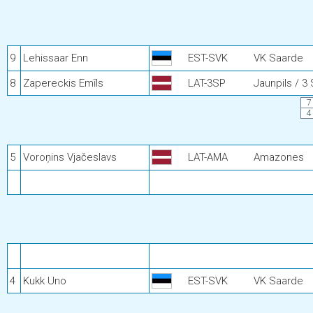
9
Lehissaar Enn
EST-SVK
VK Saarde
8
Zapereckis Emīls
LAT-3SP
Jaunpils / 3 
7
4
5
Voroņins Vjačeslavs
LAT-AMA
Amazones
4
Kukk Uno
EST-SVK
VK Saarde