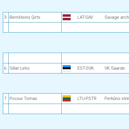
3
Bernšteins Ģirts
LAT-SAV
Savage arch
6
Sillat Leho
EST-SVK
VK Saarde
7
Pocius Tomas
LTU-PSTR
Perkūno strė