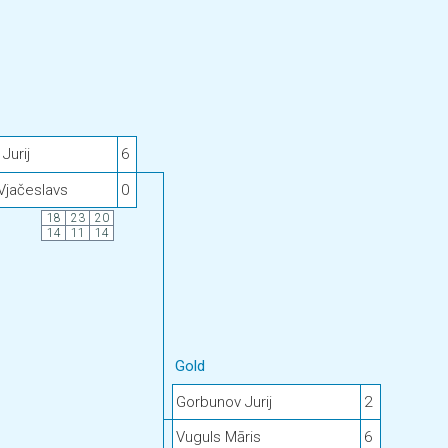
Jurij
6
Vjačeslavs
0
18
23
20
14
11
14
Gold
Gorbunov Jurij
2
Vuguls Māris
6