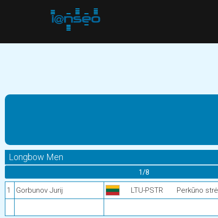
Longbow Men
1/8
1
Gorbunov Jurij
LTU-PSTR
Perkūno strė