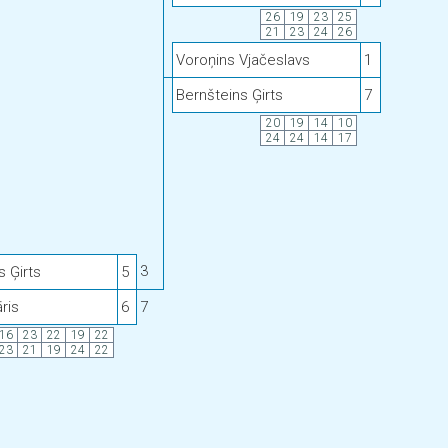
26
19
23
25
21
23
24
26
Voroņins Vjačeslavs
1
Bernšteins Ģirts
7
20
19
14
10
24
24
14
17
3
s Ģirts
5
ris
6
7
16
23
22
19
22
23
21
19
24
22