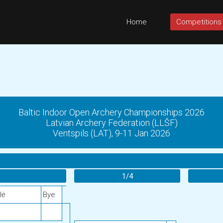
Home
Competitions
Baltic Indoor Open Archery Championships 2026
Latvian Archery Federation (LLŠF)
Ventspils (LAT), 9-11 Jan 2026
1/4
lė
Bye