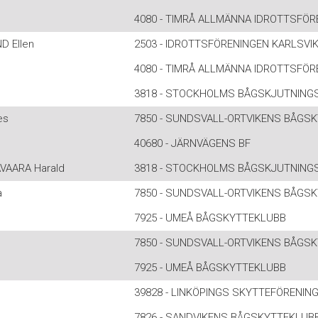
4080 - TIMRÅ ALLMÄNNA IDROTTSFÖR
 Ellen
2503 - IDROTTSFÖRENINGEN KARLSVI
4080 - TIMRÅ ALLMÄNNA IDROTTSFÖR
3818 - STOCKHOLMS BÅGSKJUTNING
es
7850 - SUNDSVALL-ORTVIKENS BÅGS
40680 - JÄRNVÄGENS BF
VAARA Harald
3818 - STOCKHOLMS BÅGSKJUTNING
a
7850 - SUNDSVALL-ORTVIKENS BÅGS
7925 - UMEÅ BÅGSKYTTEKLUBB
7850 - SUNDSVALL-ORTVIKENS BÅGS
7925 - UMEÅ BÅGSKYTTEKLUBB
39828 - LINKÖPINGS SKYTTEFÖRENIN
7826 - SANDVIKENS BÅGSKYTTEKLUB