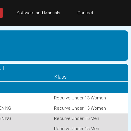
Software and Manuals
Contact
ll
Klass
K
Recurve Under 13 Women
ENING
Recurve Under 13 Women
ENING
Recurve Under 15 Men
K
Recurve Under 15 Men