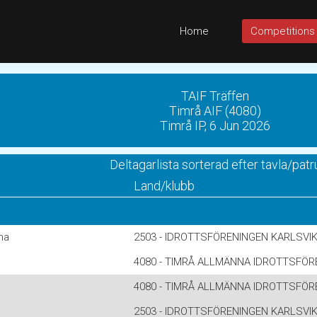
Home
Competitions
TAIF Träffen
Timrå AIF (4080)
Timrå IP, 6 Jun 2026
Deltagarlista sorterad efter tavla/patru
Land/klubb
ma
2503 - IDROTTSFÖRENINGEN KARLSVI
4080 - TIMRÅ ALLMÄNNA IDROTTSFÖR
4080 - TIMRÅ ALLMÄNNA IDROTTSFÖR
2503 - IDROTTSFÖRENINGEN KARLSVI