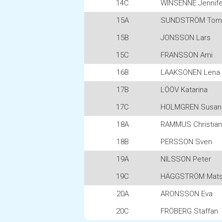
14C
WINSENNE Jennife
15A
SUNDSTRÖM Tom
15B
JONSSON Lars
15C
FRANSSON Ami
16B
LAAKSONEN Lena
17B
LÖÖV Katarina
17C
HOLMGREN Susan
18A
RAMMUS Christian
18B
PERSSON Sven
19A
NILSSON Peter
19C
HÄGGSTRÖM Mat
20A
ARONSSON Eva
20C
FRÖBERG Staffan