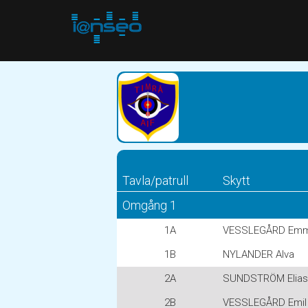
Tavla/patrull
Skytt
Omgång 1
1A
VESSLEGÅRD Em
1B
NYLANDER Alva
2A
SUNDSTRÖM Elias
2B
VESSLEGÅRD Emil