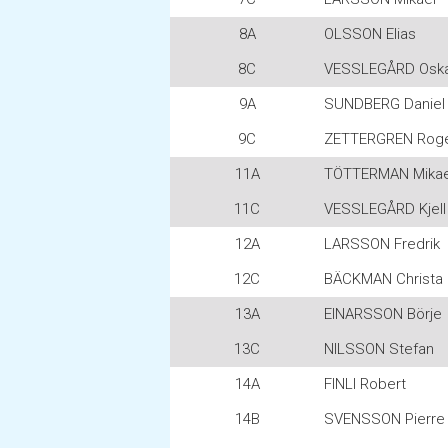
8A
OLSSON Elias
8C
VESSLEGÅRD Osk
9A
SUNDBERG Daniel
9C
ZETTERGREN Rog
11A
TÖTTERMAN Mikae
11C
VESSLEGÅRD Kjell
12A
LARSSON Fredrik
12C
BÄCKMAN Christa
13A
EINARSSON Börje
13C
NILSSON Stefan
14A
FINLI Robert
14B
SVENSSON Pierre