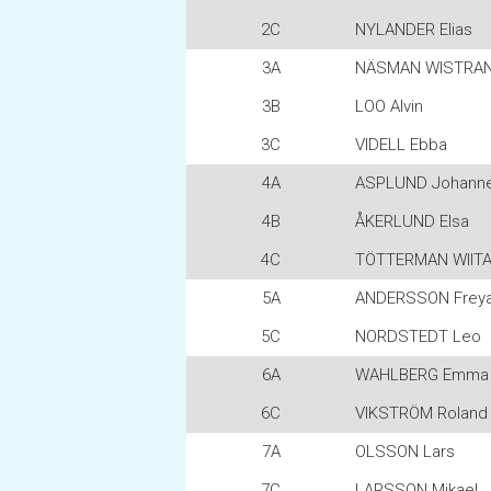
2C
NYLANDER Elias
3A
NÄSMAN WISTRAND
3B
LOO Alvin
3C
VIDELL Ebba
4A
ASPLUND Johann
4B
ÅKERLUND Elsa
4C
TÖTTERMAN WIITA
5A
ANDERSSON Frey
5C
NORDSTEDT Leo
6A
WAHLBERG Emma
6C
VIKSTRÖM Roland
7A
OLSSON Lars
7C
LARSSON Mikael