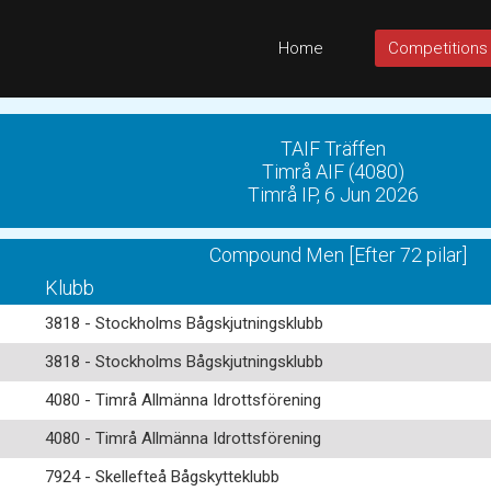
Home
Competitions
TAIF Träffen
Timrå AIF (4080)
Timrå IP, 6 Jun 2026
Compound Men [Efter 72 pilar]
Klubb
3818 - Stockholms Bågskjutningsklubb
3818 - Stockholms Bågskjutningsklubb
4080 - Timrå Allmänna Idrottsförening
4080 - Timrå Allmänna Idrottsförening
7924 - Skellefteå Bågskytteklubb