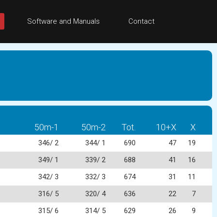
Software and Manuals
Contact
50m-1
50m-2
Tot.
10+X
X
346/ 2
344/ 1
690
47
19
349/ 1
339/ 2
688
41
16
342/ 3
332/ 3
674
31
11
316/ 5
320/ 4
636
22
7
315/ 6
314/ 5
629
26
9