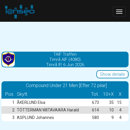
Togg
navig
TAIF Träffen
Timrå AIF (4080)
Timrå IP, 6 Jun 2026
Show details
Compound Under 21 Men [Efter 72 pilar]
Pos.
Skytt
Tot.
10+X
X
1
ÅKERLUND Elsa
673
35
15
2
TÖTTERMAN WIITAVAARA Harald
614
10
4
3
ASPLUND Johannes
580
9
4