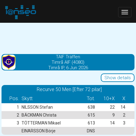
Togg
navig
TAIF Träffen
Timrå AIF (4080)
Timrå IP, 6 Jun 2026
Show details
Recurve 50 Men [Efter 72 pilar]
Pos.
Skytt
Tot.
10+X
X
1
NILSSON Stefan
638
22
14
2
BÄCKMAN Christa
615
9
2
3
TÖTTERMAN Mikael
613
14
3
EINARSSON Börje
DNS