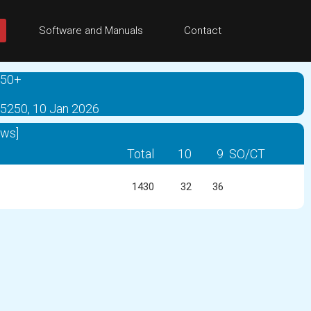
Software and Manuals
Contact
 50+
 5250, 10 Jan 2026
ows]
Total
10
9
SO/CT
1430
32
36