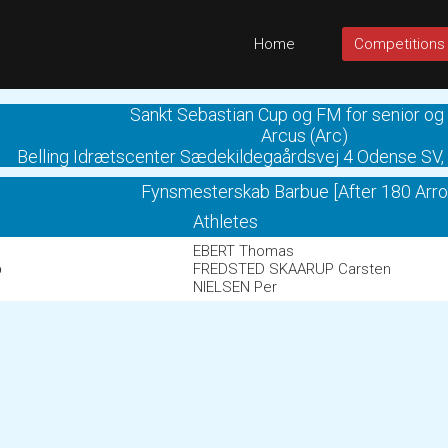
Home
Competitions
Sankt Sebastian Cup og FM for senior og
Arcus (Arc)
Belling Idrætscenter Sædekildegaårdsvej 4 Odense SV,
Fynsmesterskab Barbue [After 180 Arr
Athletes
EBERT Thomas
b
FREDSTED SKAARUP Carsten
NIELSEN Per