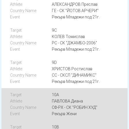
АЛЕКСАНДРОВ Преслав
ГЕ - СК "ЙОТОВ АРЧЕРИ"
Рекърв Младежи под 21г.
9C
КОЛЕВ Томислав
РС - СК "ДЖАМБО-2006"
Рекърв Младежи под 21г.
9D
ХРИСТОВ Ростислав
СС - СКСЛ "ДИНАМИКС"
Рекърв Младежи под 21г.
10A
ПАВЛОВА Диана
СФ-РХ - СК "РОБИН ХУД"
Рекърв Жени
10B