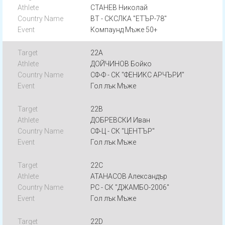
СТАНЕВ Николай
ВТ - СКСЛКА "ЕТЪР-78"
Компаунд Мъже 50+
22A
ДОЙЧИНОВ Бойко
СФ-Ф - СК "ФЕНИКС АРЧЪРИ"
Гол лък Мъже
22B
ДОБРЕВСКИ Иван
СФ-Ц - СК "ЦЕНТЪР"
Гол лък Мъже
22C
АТАНАСОВ Александър
РС - СК "ДЖАМБО-2006"
Гол лък Мъже
22D