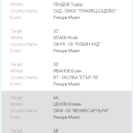
ПЕНДОВ Тодор
САД - ОМСК "ТРАКИЕЦ-САДОВО"
Рекърв Мъже
5C
ИСАЕВ Исай
СФ-РХ - СК "РОБИН ХУД"
Рекърв Мъже
5D
ИВАНОВ Боян
ВТ - СКСЛКА "ЕТЪР-78"
Рекърв Мъже
6A
ЦЕНОВ Юлиян
СФ-Ф - СК "ФЕНИКС АРЧЪРИ"
Рекърв Мъже
6B