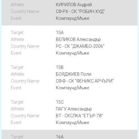
КИРИЛОВ Андрей
СФ-РХ - СК "РОБИН ХУД"
Компаунд Мъже
15A
ВЕЛИКОВ Александър
РС - СК "ДЖАМБО-2006"
Компаунд Мъже
15B
БОЯДЖИЕВ Поли
СФ-Ф - СК "ФЕНИКС АРЧЪРИ"
Компаунд Мъже
15C
ПАГУ Александър
ВТ - СКСЛКА "ЕТЪР-78"
Компаунд Мъже
16A