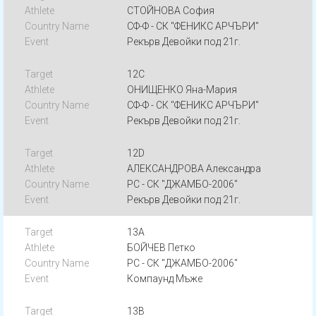
СТОЙНОВА София
СФ-Ф - СК "ФЕНИКС АРЧЪРИ"
Рекърв Девойки под 21г.
12C
ОНИЩЕНКО Яна-Мария
СФ-Ф - СК "ФЕНИКС АРЧЪРИ"
Рекърв Девойки под 21г.
12D
АЛЕКСАНДРОВА Александра
РС - СК "ДЖАМБО-2006"
Рекърв Девойки под 21г.
13A
БОЙЧЕВ Петко
РС - СК "ДЖАМБО-2006"
Компаунд Мъже
13B