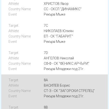
ХРИСТОВ Явор
СС - СКСЛ "ДИНАМИКС"
Рекърв Мъже
7C
НИКОЛАЕВ Юлиян
ЕП - СК "ГАБАРИТ"
Рекърв Мъже
7D
АНГЕЛОВ Николай
СФ-Ф - СК "ФЕНИКС АРЧЪРИ"
Рекърв Младежи под 21г.
8A
ВАСИЛЕВ Борис
СТ-З - СК "ЗАГОРСКИ СТРЕЛЕЦ"
Рекърв Младежи под 21г.
8B