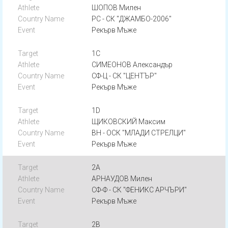
ШОПОВ Милен
РС - СК "ДЖАМБО-2006"
Рекърв Мъже
1C
СИМЕОНОВ Александър
СФ-Ц - СК "ЦЕНТЪР"
Рекърв Мъже
1D
ЩИКОВСКИЙ Максим
ВН - ОСК "МЛАДИ СТРЕЛЦИ"
Рекърв Мъже
2A
АРНАУДОВ Милен
СФ-Ф - СК "ФЕНИКС АРЧЪРИ"
Рекърв Мъже
2B