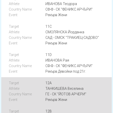
ИВАНОВА Теодора
СФ-Ф - СК "ФЕНИКС АРЧЪРИ"
Рекърв Жени
11C
СМОЛЯНСКА Йорданка
САД - ОМСК "ТРАКИЕЦ-САДОВО"
Рекърв Жени
11D
ИВАНОВА Рая
СФ-Ф - СК "ФЕНИКС АРЧЪРИ"
Рекърв Девойки под 21г.
12A
ТАНКИШЕВА Веселина
ГЕ - СК "ЙОТОВ АРЧЕРИ"
Рекърв Жени
12B