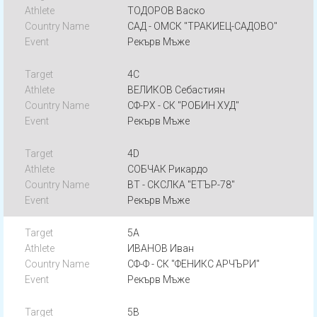
ТОДОРОВ Васко
САД - ОМСК "ТРАКИЕЦ-САДОВО"
Рекърв Мъже
4C
ВЕЛИКОВ Себастиян
СФ-РХ - СК "РОБИН ХУД"
Рекърв Мъже
4D
СОБЧАК Рикардо
ВТ - СКСЛКА "ЕТЪР-78"
Рекърв Мъже
5A
ИВАНОВ Иван
СФ-Ф - СК "ФЕНИКС АРЧЪРИ"
Рекърв Мъже
5B