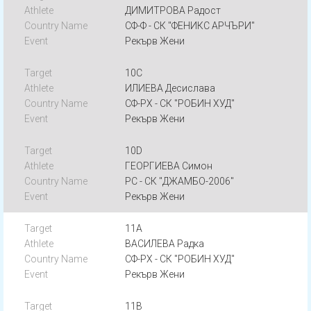
ДИМИТРОВА Радост
СФ-Ф - СК "ФЕНИКС АРЧЪРИ"
Рекърв Жени
10C
ИЛИЕВА Десислава
СФ-РХ - СК "РОБИН ХУД"
Рекърв Жени
10D
ГЕОРГИЕВА Симон
РС - СК "ДЖАМБО-2006"
Рекърв Жени
11A
ВАСИЛЕВА Радка
СФ-РХ - СК "РОБИН ХУД"
Рекърв Жени
11B