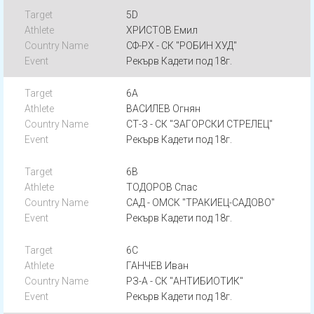
5D
ХРИСТОВ Емил
СФ-РХ - СК "РОБИН ХУД"
Рекърв Кадети под 18г.
6A
ВАСИЛЕВ Огнян
СТ-З - СК "ЗАГОРСКИ СТРЕЛЕЦ"
Рекърв Кадети под 18г.
6B
ТОДОРОВ Спас
САД - ОМСК "ТРАКИЕЦ-САДОВО"
Рекърв Кадети под 18г.
6C
ГАНЧЕВ Иван
РЗ-А - СК "АНТИБИОТИК"
Рекърв Кадети под 18г.