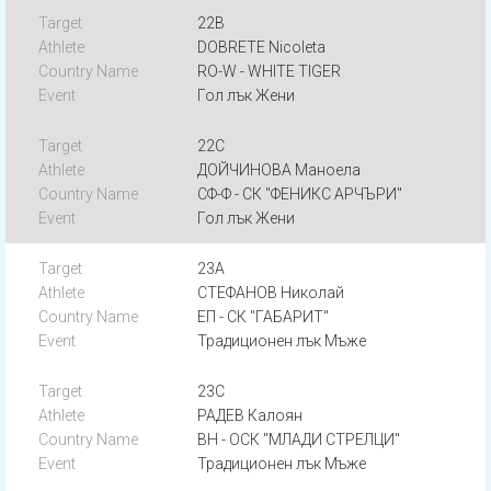
22B
DOBRETE Nicoleta
RO-W - WHITE TIGER
Гол лък Жени
22C
ДОЙЧИНОВА Маноела
СФ-Ф - СК "ФЕНИКС АРЧЪРИ"
Гол лък Жени
23A
СТЕФАНОВ Николай
ЕП - СК "ГАБАРИТ"
Традиционен лък Мъже
23C
РАДЕВ Калоян
ВН - ОСК "МЛАДИ СТРЕЛЦИ"
Традиционен лък Мъже