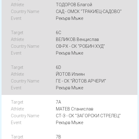
ТОДОРОВ Благой
САД - ОМСК "ТРАКИЕЦ-САДОВО"
Рекърв Мъже
6C
ВЕЛИКОВ Венцислав
СФ-РХ - СК "РОБИН ХУД"
Рекърв Мъже
6D
ЙОТОВ Илиян
ГЕ - СК "ЙОТОВ АРЧЕРИ"
Рекърв Мъже
7A
МАТЕВ Станислав
СТ-З - СК "ЗАГОРСКИ СТРЕЛЕЦ"
Рекърв Мъже
7B