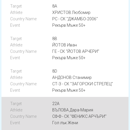
8A
ХРИСТОВ Любомир
РС - СК "ДЖАМБО-2006"
Рекърв Мъже 50+
8B
ЙОТОВ Иван
ГЕ - СК "ЙОТОВ АРЧЕРИ"
Рекърв Мъже 50+
8D
АНДОНОВ Станимир
СТ-З - СК "ЗАГОРСКИ СТРЕЛЕЦ"
Рекърв Мъже 50+
22A
ВЪЛОВА Дара-Мария
СФ-Ф - СК "ФЕНИКС АРЧЪРИ"
Гол лък Жени