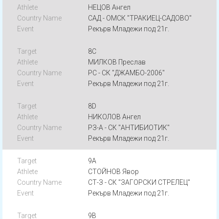
НЕЦОВ Ангел
САД - ОМСК "ТРАКИЕЦ-САДОВО"
Рекърв Младежи под 21г.
8C
МИЛКОВ Преслав
РС - СК "ДЖАМБО-2006"
Рекърв Младежи под 21г.
8D
НИКОЛОВ Ангел
РЗ-А - СК "АНТИБИОТИК"
Рекърв Младежи под 21г.
9A
СТОЙНОВ Явор
СТ-З - СК "ЗАГОРСКИ СТРЕЛЕЦ"
Рекърв Младежи под 21г.
9B