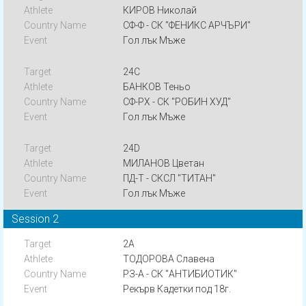
КИРОВ Николай
СФ-Ф - СК "ФЕНИКС АРЧЪРИ"
Гол лък Мъже
24C
БАНКОВ Теньо
СФ-РХ - СК "РОБИН ХУД"
Гол лък Мъже
24D
МИЛАНОВ Цветан
ПД-Т - СКСЛ "ТИТАН"
Гол лък Мъже
Session 2
2A
ТОДОРОВА Славена
РЗ-А - СК "АНТИБИОТИК"
Рекърв Кадетки под 18г.