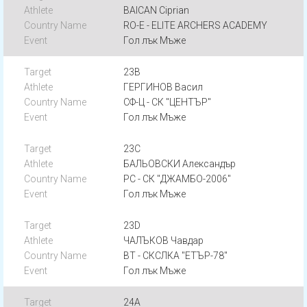
BAICAN Ciprian
RO-E - ELITE ARCHERS ACADEMY
Гол лък Мъже
23B
ГЕРГИНОВ Васил
СФ-Ц - СК "ЦЕНТЪР"
Гол лък Мъже
23C
БАЛЬОВСКИ Александър
РС - СК "ДЖАМБО-2006"
Гол лък Мъже
23D
ЧАЛЪКОВ Чавдар
ВТ - СКСЛКА "ЕТЪР-78"
Гол лък Мъже
24A