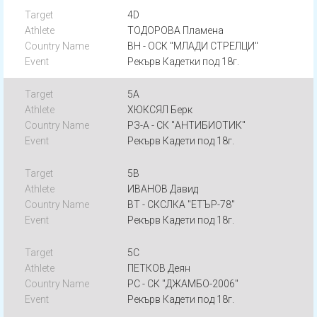
4D
ТОДОРОВА Пламена
ВН - ОСК "МЛАДИ СТРЕЛЦИ"
Рекърв Кадетки под 18г.
5A
ХЮКСЯЛ Берк
РЗ-А - СК "АНТИБИОТИК"
Рекърв Кадети под 18г.
5B
ИВАНОВ Давид
ВТ - СКСЛКА "ЕТЪР-78"
Рекърв Кадети под 18г.
5C
ПЕТКОВ Деян
РС - СК "ДЖАМБО-2006"
Рекърв Кадети под 18г.