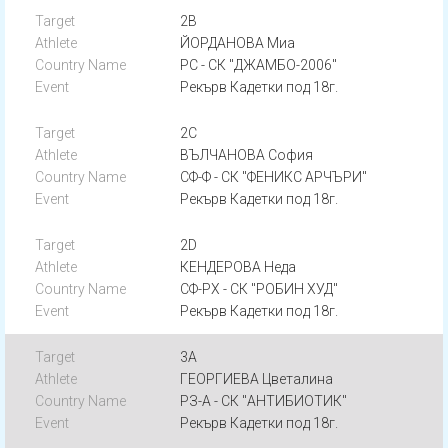
2B
ЙОРДАНОВА Миа
РС - СК "ДЖАМБО-2006"
Рекърв Кадетки под 18г.
2C
ВЪЛЧАНОВА София
СФ-Ф - СК "ФЕНИКС АРЧЪРИ"
Рекърв Кадетки под 18г.
2D
КЕНДЕРОВА Неда
СФ-РХ - СК "РОБИН ХУД"
Рекърв Кадетки под 18г.
3A
ГЕОРГИЕВА Цветалина
РЗ-А - СК "АНТИБИОТИК"
Рекърв Кадетки под 18г.