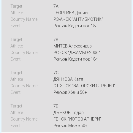
7A
ГЕОРГИЕВ Даниел
РЗ-А - СК "АНТИБИОТИК"
Рекърв Кадети под 18г.
7B
МИТЕВ Александър
РС - СК "ДЖАМБО-2006"
Рекърв Кадети под 18г.
7C
ДЯНКОВА Катя
СТ-З - СК "ЗАГОРСКИ СТРЕЛЕЦ"
Рекърв Жени 50+
7D
ДЪНКОВ Тодор
ГЕ - СК "ЙОТОВ АРЧЕРИ"
Рекърв Мъже 50+