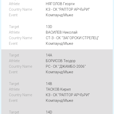
НЯГОЛОВ Георги
КЗ - СК "РАПТОР АРЧЪРИ"
Компаунд Мъже
13D
ВАСИЛЕВ Николай
СТ-З - СК "ЗАГОРСКИ СТРЕЛЕЦ"
Компаунд Мъже
14A
БОРИСОВ Теодор
РС - СК "ДЖАМБО-2006"
Компаунд Мъже
14B
ТАСКОВ Кирил
КЗ - СК "РАПТОР АРЧЪРИ"
Компаунд Мъже
14D