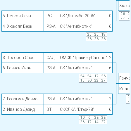
Хюкся
26
2
5
Петков Деян
РС
СК "Джамбо-2006"
0
27
2
4
Хюксял Берк
РЗ-А
СК "Антибиотик"
6
25
25
19
26
26
26
3
Тодоров Спас
САД
ОМСК "Тракиец-Садово"
2
6
Ганчев Иван
РЗ-А
СК "Антибиотик"
6
24
24
17
26
Ганче
15
30
22
27
Ивано
2
7
Георгиев Даниел
РЗ-А
СК "Антибиотик"
2
2
2
Иванов Давид
ВТ
СКСЛКА "Етър-78"
6
10
6
23
23
26
17
14
27