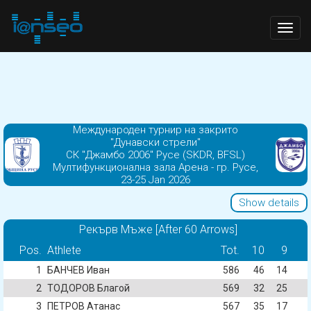
Togg
navig
Международен турнир на закрито
"Дунавски стрели"
СК "Джамбо 2006" Русе (SKDR, BFSL)
Мултифункционална зала Арена - гр. Русе,
23-25 Jan 2026
Show details
Рекърв Мъже [After 60 Arrows]
Pos.
Athlete
Tot.
10
9
1
БАНЧЕВ Иван
586
46
14
2
ТОДОРОВ Благой
569
32
25
3
ПЕТРОВ Атанас
567
35
17