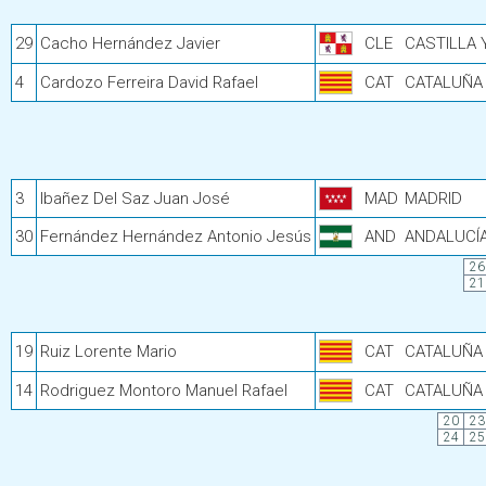
29
Cacho Hernández Javier
CLE
CASTILLA 
4
Cardozo Ferreira David Rafael
CAT
CATALUÑA
3
Ibañez Del Saz Juan José
MAD
MADRID
30
Fernández Hernández Antonio Jesús
AND
ANDALUCÍ
26
21
19
Ruiz Lorente Mario
CAT
CATALUÑA
14
Rodriguez Montoro Manuel Rafael
CAT
CATALUÑA
20
23
24
25