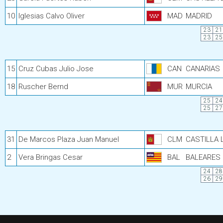
10
Iglesias Calvo Oliver
MAD
MADRID
23
21
23
25
15
Cruz Cubas Julio Jose
CAN
CANARIAS
18
Ruscher Bernd
MUR
MURCIA
25
24
25
27
31
De Marcos Plaza Juan Manuel
CLM
CASTILLA
2
Vera Bringas Cesar
BAL
BALEARES
24
28
26
29