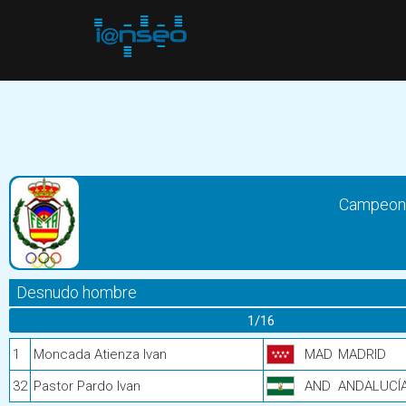
Campeona
Desnudo hombre
1/16
1
Moncada Atienza Ivan
MAD
MADRID
32
Pastor Pardo Ivan
AND
ANDALUCÍ