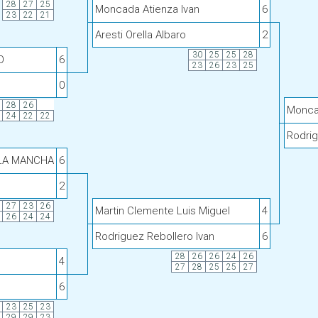
28
27
25
Moncada Atienza Ivan
6
23
22
21
Aresti Orella Albaro
2
30
25
25
28
O
6
23
26
23
25
0
28
26
Monca
24
22
22
Rodrig
 LA MANCHA
6
2
27
23
26
Martin Clemente Luis Miguel
4
26
24
24
Rodriguez Rebollero Ivan
6
28
26
26
24
26
4
27
28
25
25
27
6
23
25
23
29
29
23