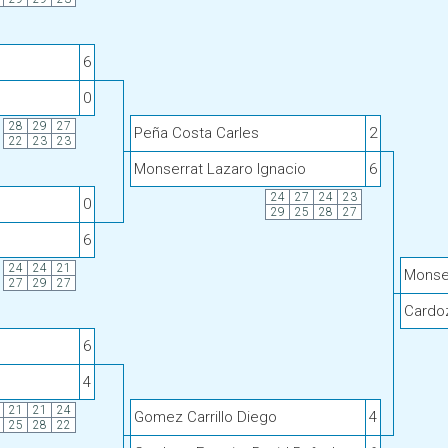
6
0
28
29
27
Peña Costa Carles
2
22
23
23
Monserrat Lazaro Ignacio
6
24
27
24
23
0
29
25
28
27
6
24
24
21
Monser
27
29
27
Cardoz
6
4
21
21
24
Gomez Carrillo Diego
4
25
28
22