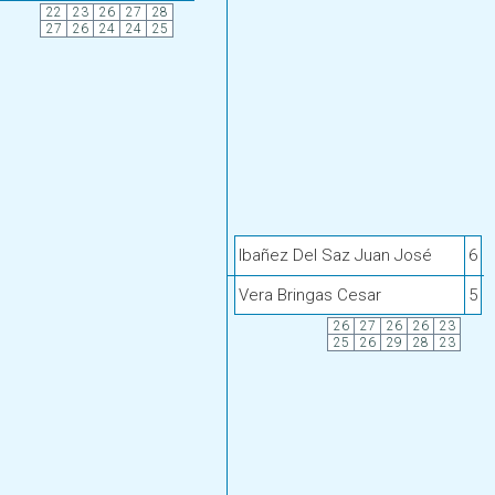
22
23
26
27
28
27
26
24
24
25
Ibañez Del Saz Juan José
6
1
Vera Bringas Cesar
5
7
26
27
26
26
23
25
26
29
28
23