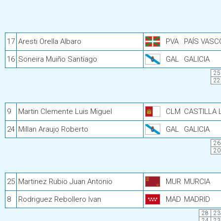
17
Aresti Orella Albaro
PVA
PAÍS VASC
16
Soneira Muiño Santiago
GAL
GALICIA
25
22
9
Martin Clemente Luis Miguel
CLM
CASTILLA
24
Millan Araujo Roberto
GAL
GALICIA
26
20
25
Martinez Rubio Juan Antonio
MUR
MURCIA
8
Rodriguez Rebollero Ivan
MAD
MADRID
28
23
24
23