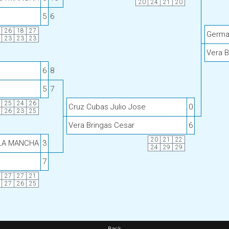
20
24
21
20
5
6
26
18
27
Germa
23
23
23
Vera B
6
8
5
7
25
24
26
Cruz Cubas Julio Jose
0
26
23
25
Vera Bringas Cesar
6
20
21
22
 LA MANCHA
3
24
29
29
7
27
27
21
27
26
25
Back