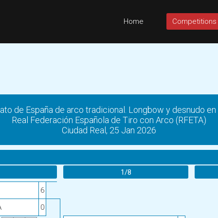
Home
Competitions
to de España de arco tradicional. Longbow y desnudo en 
Real Federación Española de Tiro con Arco (RFETA)
Ciudad Real, 25 Jan 2026
1/8
6
A
0