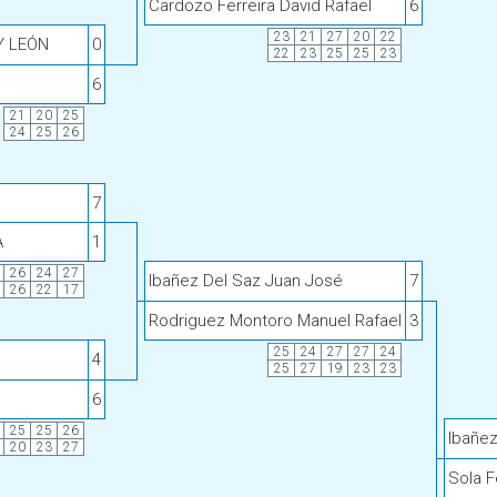
Cardozo Ferreira David Rafael
6
23
21
27
20
22
Y LEÓN
0
22
23
25
25
23
6
21
20
25
24
25
26
7
A
1
26
24
27
Ibañez Del Saz Juan José
7
26
22
17
Rodriguez Montoro Manuel Rafael
3
25
24
27
27
24
4
25
27
19
23
23
6
25
25
26
Ibañez
20
23
27
Sola F