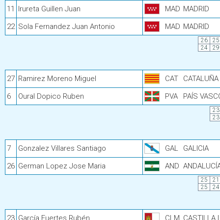
11
Irureta Guillen Juan
MAD
MADRID
22
Sola Fernandez Juan Antonio
MAD
MADRID
26
25
24
29
27
Ramirez Moreno Miguel
CAT
CATALUÑA
6
Oural Dopico Ruben
PVA
PAÍS VASC
23
23
7
Gonzalez Villares Santiago
GAL
GALICIA
26
German Lopez Jose Maria
AND
ANDALUCÍ
25
21
25
24
23
García Fuertes Rubén
CLM
CASTILLA