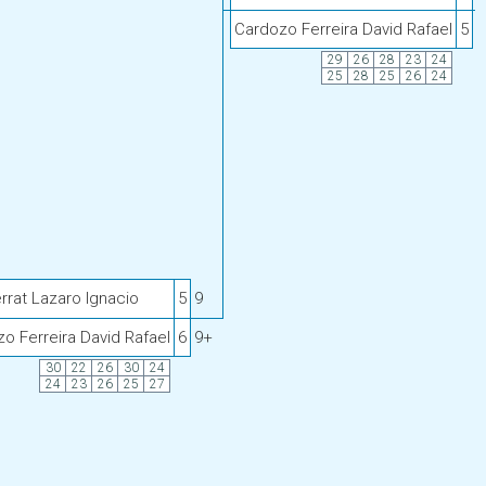
Cardozo Ferreira David Rafael
5
8
29
26
28
23
24
25
28
25
26
24
rat Lazaro Ignacio
5
9
o Ferreira David Rafael
6
9+
30
22
26
30
24
24
23
26
25
27