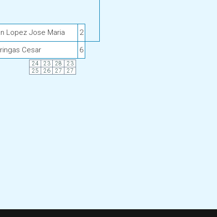
n Lopez Jose Maria
2
ringas Cesar
6
24
23
28
23
25
26
27
27