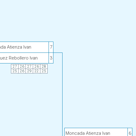
da Atienza Ivan
7
uez Rebollero Ivan
3
27
26
27
26
28
25
26
29
22
25
Moncada Atienza Ivan
6
9