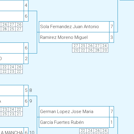
4
6
26
27
26
Sola Fernandez Juan Antonio
7
28
25
27
Ramirez Moreno Miguel
3
27
25
26
27
24
6
20
22
26
28
20
O
2
22
24
26
22
23
22
5
8
A
6
9
23
24
22
German Lopez Jose Maria
7
25
23
21
García Fuertes Rubén
1
22
24
26
24
 LA MANCHA
6
10