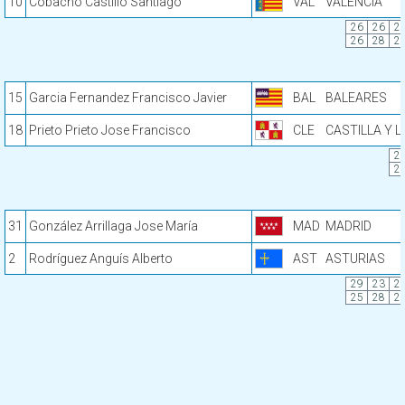
10
Cobacho Castillo Santiago
VAL
VALENCIA
26
26
2
26
28
2
15
Garcia Fernandez Francisco Javier
BAL
BALEARES
18
Prieto Prieto Jose Francisco
CLE
CASTILLA Y 
2
2
31
González Arrillaga Jose María
MAD
MADRID
2
Rodríguez Anguís Alberto
AST
ASTURIAS
29
23
2
25
28
2