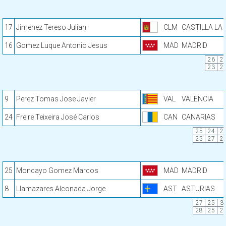
17
Jimenez Tereso Julian
CLM
CASTILLA LA
16
Gomez Luque Antonio Jesus
MAD
MADRID
26
2
23
2
9
Perez Tomas Jose Javier
VAL
VALENCIA
24
Freire Teixeira José Carlos
CAN
CANARIAS
25
24
2
25
27
2
25
Moncayo Gomez Marcos
MAD
MADRID
8
Llamazares Alconada Jorge
AST
ASTURIAS
27
25
3
28
25
2