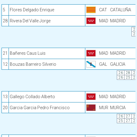
5
Flores Delgado Enrique
CAT
CATALUÑA
28
Rivera Del Valle Jorge
MAD
MADRID
2
2
21
Bañeres Caus Luis
MAD
MADRID
12
Bouzas Barreiro Silverio
GAL
GALICIA
26
28
2
26
25
2
13
Gallego Collado Alberto
MAD
MADRID
20
Garcia Garcia Pedro Francisco
MUR
MURCIA
26
27
2
25
27
2