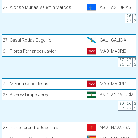
22
Alonso Murias Valentín Marcos
AST
ASTURIAS
26
2
27
2
27
Casal Rodas Eugenio
GAL
GALICIA
6
Flores Fernandez Javier
MAD
MADRID
27
27
2
26
27
2
7
Medina Cobo Jesus
MAD
MADRID
26
Alvarez Limpo Jorge
AND
ANDALUCÍA
29
26
2
23
29
2
23
Iriarte Larumbe Jose Luis
NAV
NAVARRA