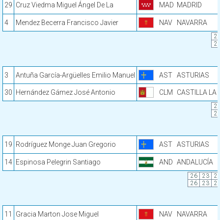
29
Cruz Viedma Miguel Ángel De La
MAD
MADRID
4
Mendez Becerra Francisco Javier
NAV
NAVARRA
2
2
3
Antuña García-Argüelles Emilio Manuel
AST
ASTURIAS
30
Hernández Gámez José Antonio
CLM
CASTILLA LA
2
2
19
Rodríguez Monge Juan Gregorio
AST
ASTURIAS
14
Espinosa Pelegrin Santiago
AND
ANDALUCÍA
26
23
2
26
23
2
11
Gracia Marton Jose Miguel
NAV
NAVARRA