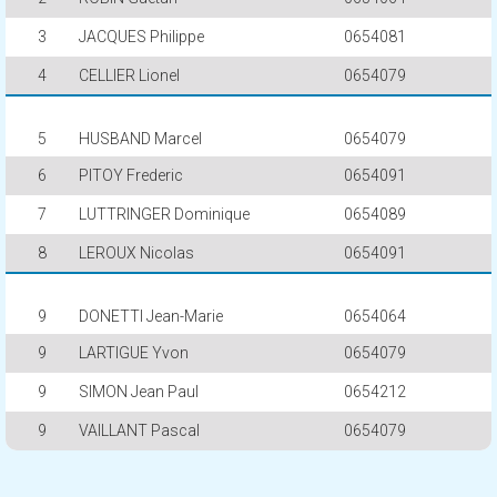
3
JACQUES Philippe
0654081
4
CELLIER Lionel
0654079
5
HUSBAND Marcel
0654079
6
PITOY Frederic
0654091
7
LUTTRINGER Dominique
0654089
8
LEROUX Nicolas
0654091
9
DONETTI Jean-Marie
0654064
9
LARTIGUE Yvon
0654079
9
SIMON Jean Paul
0654212
9
VAILLANT Pascal
0654079