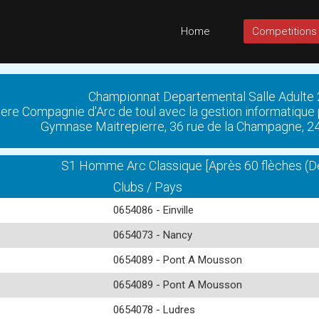
Home
Competitions
Championnat Departemental Salle Adulte
ere Compagnie d'Arc de toul avec la gestion informatique
Gymnase Maitrepierre, 36 rue de la Champagne, 2
S1 Homme Arc Classique [Après 60 flèches (Dép
Clubs / Pays
0654086 - Einville
0654073 - Nancy
0654089 - Pont A Mousson
0654089 - Pont A Mousson
0654078 - Ludres