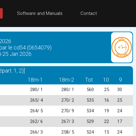
Software and Manuals
Contact
 2026
 par le cd54 (0654079)
4-25 Jan 2026
art: 1, 2)]
18m-1
18m-2
Tot.
10
9
280/ 1
280/ 1
560
25
30
265/ 4
270/ 2
535
16
25
264/ 5
270/ 9
534
19
24
262/ 6
267/ 3
529
22
17
266/ 3
258/ 5
524
15
24