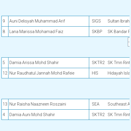
9
Auni Delisyah Muhammad Arif
SIGS
Sultan Ibrah
8
Lana Marissa Mohamad Faiz
SKBP
SK Bandar P
5
Damia Arissa Mohd Shahir
SKTR2
SK Tmn Rint
12
Nur Raudhatul Jannah Mohd Rafeie
HIS
Hidayah Isl
13
Nur Raisha Naazneen Roszaini
SEA
Southeast A
4
Damia Auni Mohd Shahir
SKTR2
SK Tmn Rint