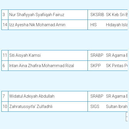
3
Nur Shafiyyah Syafiiqah Fairuz
SKSRIB
SK Keb Sri B
14
Izz Ayesha Nik Mohamad Amin
HIS
Hidayah Isl
11
Siti Aisyah Kamsi
SRABP
SR Agama B
6
Intan Aina Zhafira Mohammad Rizal
SKPP
SK Pintas P
7
Widatul Azkiyah Abdullah
SRABP
SR Agama B
10
Zahratussyifa' Zulfadhli
SIGS
Sultan Ibrah