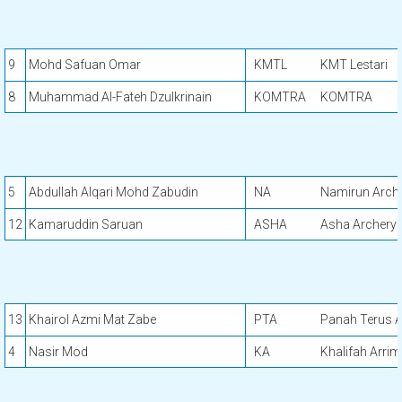
9
Mohd Safuan Omar
KMTL
KMT Lestari
8
Muhammad Al-Fateh Dzulkrinain
KOMTRA
KOMTRA
5
Abdullah Alqari Mohd Zabudin
NA
Namirun Arch
12
Kamaruddin Saruan
ASHA
Asha Archery
13
Khairol Azmi Mat Zabe
PTA
Panah Terus A
4
Nasir Mod
KA
Khalifah Arri