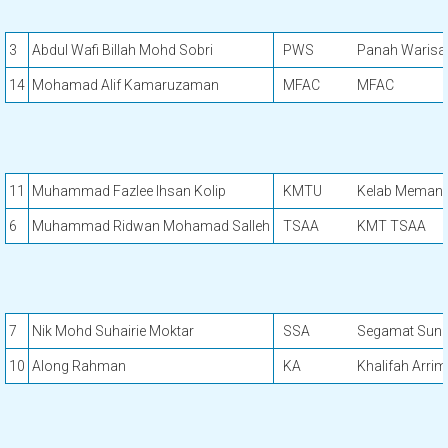
3
Abdul Wafi Billah Mohd Sobri
PWS
Panah Warisa
14
Mohamad Alif Kamaruzaman
MFAC
MFAC
11
Muhammad Fazlee Ihsan Kolip
KMTU
Kelab Memanah
6
Muhammad Ridwan Mohamad Salleh
TSAA
KMT TSAA
7
Nik Mohd Suhairie Moktar
SSA
Segamat Sunn
10
Along Rahman
KA
Khalifah Arri