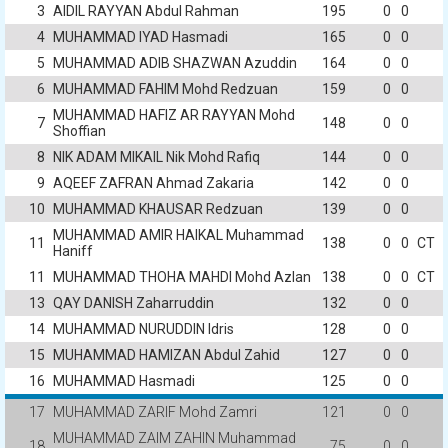
3
AIDIL RAYYAN Abdul Rahman
195
0
0
4
MUHAMMAD IYAD Hasmadi
165
0
0
5
MUHAMMAD ADIB SHAZWAN Azuddin
164
0
0
6
MUHAMMAD FAHIM Mohd Redzuan
159
0
0
MUHAMMAD HAFIZ AR RAYYAN Mohd
7
148
0
0
Shoffian
8
NIK ADAM MIKAIL Nik Mohd Rafiq
144
0
0
9
AQEEF ZAFRAN Ahmad Zakaria
142
0
0
10
MUHAMMAD KHAUSAR Redzuan
139
0
0
MUHAMMAD AMIR HAIKAL Muhammad
11
138
0
0
CT
Haniff
11
MUHAMMAD THOHA MAHDI Mohd Azlan
138
0
0
CT
13
QAY DANISH Zaharruddin
132
0
0
14
MUHAMMAD NURUDDIN Idris
128
0
0
15
MUHAMMAD HAMIZAN Abdul Zahid
127
0
0
16
MUHAMMAD Hasmadi
125
0
0
17
MUHAMMAD ZARIF Mohd Zamri
121
0
0
MUHAMMAD ZAIM ZAHIN Muhammad
18
75
0
0