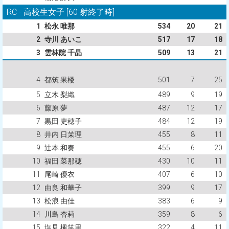
RC - 高校生女子 [60 射終了時]
1
松永 唯那
534
20
21
2
寺川 あいこ
517
17
18
3
雲林院 千晶
509
13
21
4
都筑 果楼
501
7
25
5
立木 梨織
489
9
19
6
藤原 夢
487
12
17
7
黒田 吏穂子
484
12
19
8
井内 日茉理
455
8
11
9
辻本 和奏
455
6
20
10
福田 菜那穂
430
10
11
11
尾崎 優衣
407
6
10
12
由良 和華子
399
9
17
13
松浪 由佳
383
6
9
14
川島 杏莉
359
8
6
15
塩見 楓笑里
322
4
11