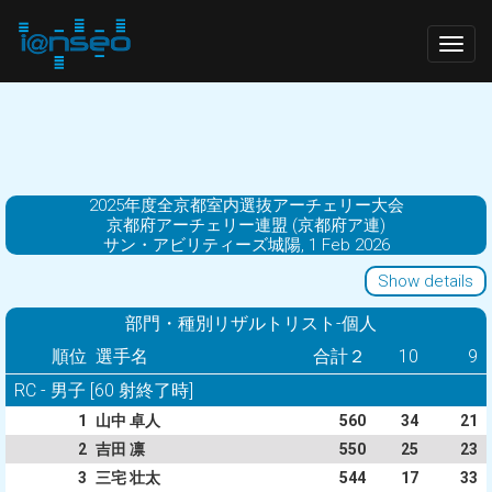
Togg
navig
2025年度全京都室内選抜アーチェリー大会
京都府アーチェリー連盟 (京都府ア連)
サン・アビリティーズ城陽, 1 Feb 2026
Show details
部門・種別リザルトリスト-個人
順位
選手名
合計２
10
9
RC - 男子 [60 射終了時]
1
山中 卓人
560
34
21
2
吉田 凛
550
25
23
3
三宅 壮太
544
17
33