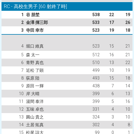
RC - 高校生男子 [60 射終了時]
1
谷 朋埜
538
22
19
2
金澤 揮三郎
533
17
26
3
寺田 幸市
523
19
18
4
堀口 維真
523
15
21
5
森 太一
512
16
21
6
青野 真也
510
13
22
7
近松 了顕
499
10
19
8
荻原 陸
493
15
18
9
原田 一輝
438
7
14
10
岸 大晴
399
6
13
11
湯間 泰洋
399
5
16
12
五味 卓也
331
4
10
13
圓山 貴之
324
3
10
14
土居 拓真
302
4
8
15
松尾 諒大
99
0
1