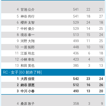
4
甘池 公介
541
22
21
5
神谷 尚行
541
18
27
6
櫻井 太智
529
24
18
7
中村 優介
529
14
25
8
境谷 泰一
513
15
24
9
河野 大翔
499
11
25
10
一居 拓郎
448
10
19
11
江坂 玲志
436
6
18
12
小林 幸生
423
4
15
13
和田 英也
385
3
13
RC - 女子 [60 射終了時]
1
大西 佳世
542
23
24
2
納谷 朋恵
512
16
26
3
中川 小春
493
13
20
4
桑原 敦子
358
3
9