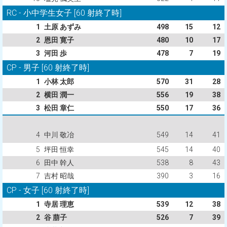
RC - 小中学生女子 [60 射終了時]
1
土原 あずみ
498
15
12
2
恩田 寛子
480
10
17
3
河田 歩
478
7
19
CP - 男子 [60 射終了時]
1
小林 太郎
570
31
28
2
横田 潤一
556
19
38
3
松田 章仁
550
17
36
4
中川 敬冶
549
14
41
5
坪田 恒幸
545
14
40
6
田中 幹人
538
8
43
7
吉村 昭哉
390
3
16
CP - 女子 [60 射終了時]
1
寺居 理恵
539
12
38
2
谷 萠子
526
7
39