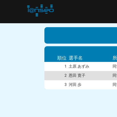
順位
選手名
1
土原 あずみ
同
2
恩田 寛子
同
3
河田 歩
同