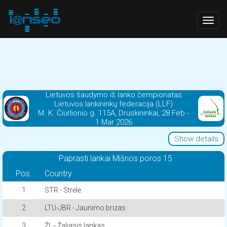
Togg
navig
Lietuvos šaudymo iš lanko čempionatas
Lietuvos lankininkų federacija (LLF)
M. K. Čiurlionio g. 115A, Druskininkai, 28 Feb -
1 Mar 2026
Show details
Paprasti lankai Mišrios poros 15
Pos.
Country
1
STR - Strėlė
2
LTU-JBR - Jaunimo brizas
3
ŽL - Žaliasis lankas