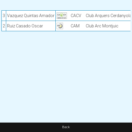
3
Vazquez Quintas Amador
CACV
Club Arquers Cerdanyola
2
Ruiz Casado Oscar
CAM
Club Arc Montjuic
Back