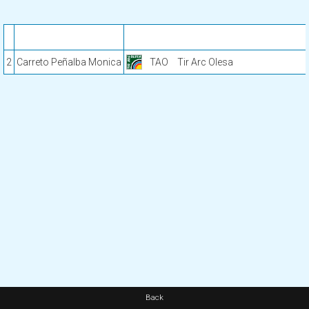
2
Carreto Peñalba Monica
TAO
Tir Arc Olesa
Back