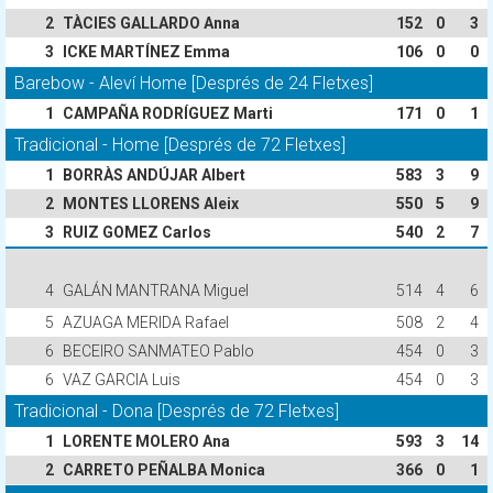
2
TÀCIES GALLARDO Anna
152
0
3
3
ICKE MARTÍNEZ Emma
106
0
0
Barebow - Aleví Home [Després de 24 Fletxes]
1
CAMPAÑA RODRÍGUEZ Marti
171
0
1
Tradicional - Home [Després de 72 Fletxes]
1
BORRÀS ANDÚJAR Albert
583
3
9
2
MONTES LLORENS Aleix
550
5
9
3
RUIZ GOMEZ Carlos
540
2
7
4
GALÁN MANTRANA Miguel
514
4
6
5
AZUAGA MERIDA Rafael
508
2
4
6
BECEIRO SANMATEO Pablo
454
0
3
6
VAZ GARCIA Luis
454
0
3
Tradicional - Dona [Després de 72 Fletxes]
1
LORENTE MOLERO Ana
593
3
14
2
CARRETO PEÑALBA Monica
366
0
1