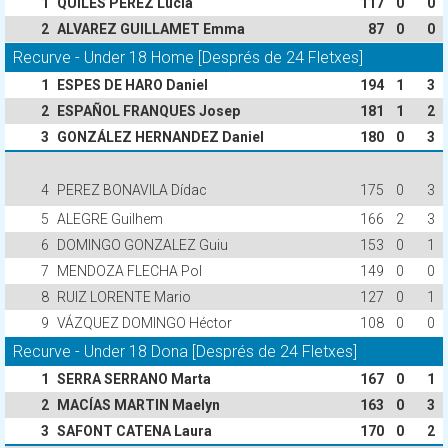
1
QUILES PEREZ Lucia
117
0
0
2
ALVAREZ GUILLAMET Emma
87
0
0
Recurve - Under 18 Home [Després de 24 Fletxes]
1
ESPES DE HARO Daniel
194
1
3
2
ESPAÑOL FRANQUES Josep
181
1
2
3
GONZÁLEZ HERNANDEZ Daniel
180
0
3
4
PEREZ BONAVILA Dídac
175
0
3
5
ALEGRE Guilhem
166
2
3
6
DOMINGO GONZALEZ Guiu
153
0
1
7
MENDOZA FLECHA Pol
149
0
0
8
RUIZ LORENTE Mario
127
0
1
9
VÁZQUEZ DOMINGO Héctor
108
0
0
Recurve - Under 18 Dona [Després de 24 Fletxes]
1
SERRA SERRANO Marta
167
0
1
2
MACÍAS MARTIN Maelyn
163
0
3
3
SAFONT CATENA Laura
170
0
2