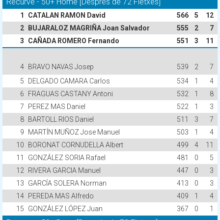
Recurve - 50+ Home [Després de 72 Fletxes]
1
CATALAN RAMON David
566
5
12
2
BUJARALOZ MAGRIÑA Joan Salvador
555
2
7
3
CAÑADA ROMERO Fernando
551
3
11
4
BRAVO NAVAS Josep
539
2
7
5
DELGADO CAMARA Carlos
534
1
4
6
FRAGUAS CASTANY Antoni
532
1
8
7
PEREZ MAS Daniel
522
1
3
8
BARTOLL RIOS Daniel
511
3
7
9
MARTÍN MUÑOZ Jose Manuel
503
1
4
10
BORONAT CORNUDELLA Albert
499
4
11
11
GONZÁLEZ SORIA Rafael
481
0
5
12
RIVERA GARCIA Manuel
447
0
3
13
GARCÍA SOLERA Norman
413
0
3
14
PEREDA MAS Alfredo
409
1
4
15
GONZÁLEZ LÓPEZ Juan
367
0
1