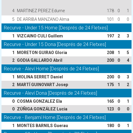
4
MARTINEZ PEREZ Edurne
178
0
1
5
DE ARRIBA MANZANO Alma
101
0
0
Recurve - Under 15 Home [Després de 24 Fletxes]
1
VIZCAINO CULI Guillem
197
2
3
Recurve - Under 15 Dona [Després de 24 Fletxes]
1
MORETON GUIRAO Gloria
208
1
5
2
GODIA GALLARDO Abril
200
0
4
Recurve - Aleví Home [Després de 24 Fletxes]
1
MOLINA SERRET Daniel
200
0
3
2
MARTÍ GUINOVART Josep
175
1
2
Recurve - Aleví Dona [Després de 24 Fletxes]
0
COSMA GONZALEZ Ela
165
0
1
0
ZÚÑIGA GONZÁLEZ Lucia
123
0
0
Recurve - Benjamí Home [Després de 24 Fletxes]
1
MONTES BARNILS Guerau
180
0
1