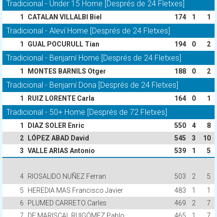
Tradicional - Under 15 Home [Després de 24 Fletxes]
1
CATALAN VILLALBI Biel
174
1
1
Tradicional - Aleví Home [Després de 24 Fletxes]
1
GUAL POCURULL Tian
194
0
2
Tradicional - Benjamí Home [Després de 24 Fletxes]
1
MONTES BARNILS Otger
188
0
2
Tradicional - Benjamí Dona [Després de 24 Fletxes]
1
RUIZ LORENTE Carla
164
0
1
Tradicional - 50+ Home [Després de 72 Fletxes]
1
DIAZ SOLER Enric
550
4
8
2
LÓPEZ ABAD David
545
3
10
3
VALLE ARIAS Antonio
539
1
5
4
RIOSALIDO NUÑEZ Ferran
503
2
5
5
HEREDIA MAS Francisco Javier
483
1
1
6
PLUMED CARRETO Carles
469
2
7
7
DE MARISCAL RUIGÓMEZ Pablo
465
1
7