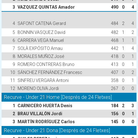
3
VAZQUEZ QUINTAS Amador
490
0
4
4
SAFONT CATENA Gerard
484
2
4
5
BONNIN VASQUEZ David
482
1
2
6
CARRERA VEGA Manuel
468
1
1
7
SOLÀ EXPÓSITO Arnau
442
1
4
8
MORALES MUÑOZ José
418
0
1
9
ROMERO CONTRERAS Bruno
413
0
1
10
SÁNCHEZ FERNÁNDEZ Francesc
407
0
2
11
SINFREU VERGARA Antoni
358
0
1
12
MORENO OLIVA Jordi
267
0
0
Recurve - Under 21 Home [Després de 24 Fletxes]
1
CARNICERO HUERTA Denis
184
2
3
2
BRAU VILLALÓN Jordi
156
0
1
3
MARTÍN RODRÍGUEZ Carlos
145
0
0
Recurve - Under 21 Dona [Després de 24 Fletxes]