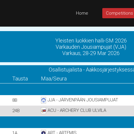
Home
Competitions
Yleisten luokkien halli-SM 2026
Varkauden Jousiampujat (VJA)
Varkaus, 28-29 Mar 2026
Osallistujalista - Aakkosjärjestyksess
Tausta
Maa/Seura
JJA - JÄRVENPÄÄN JOUSIAMPUJAT
8B
ACU - ARCHERY CLUB ULVILA
24B
ART - ARTEMIS
1A