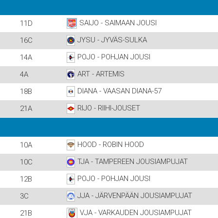
SAIJO - SAIMAAN JOUSI
11D
JYSU - JYVÄS-SULKA
16C
POJO - POHJAN JOUSI
14A
ART - ARTEMIS
4A
DIANA - VAASAN DIANA-57
18B
RIJO - RIIHI-JOUSET
21A
HOOD - ROBIN HOOD
10A
TJA - TAMPEREEN JOUSIAMPUJAT
10C
POJO - POHJAN JOUSI
12B
JJA - JÄRVENPÄÄN JOUSIAMPUJAT
3C
VJA - VARKAUDEN JOUSIAMPUJAT
21B