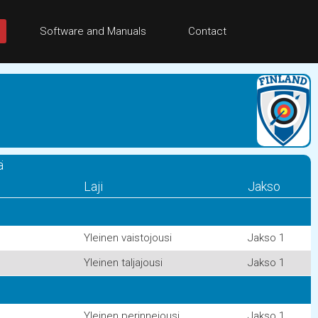
Software and Manuals
Contact
ä
Laji
Jakso
Yleinen vaistojousi
Jakso 1
Yleinen taljajousi
Jakso 1
Yleinen perinnejousi
Jakso 1