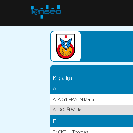
Kilpailija
A
ALAKYLMÄNEN Matti
AUROJÄRVI Jari
E
ENCKELL Thomas