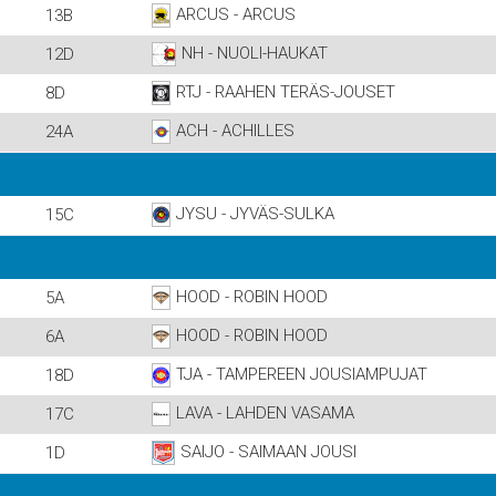
ARCUS - ARCUS
13B
NH - NUOLI-HAUKAT
12D
RTJ - RAAHEN TERÄS-JOUSET
8D
ACH - ACHILLES
24A
JYSU - JYVÄS-SULKA
15C
HOOD - ROBIN HOOD
5A
HOOD - ROBIN HOOD
6A
TJA - TAMPEREEN JOUSIAMPUJAT
18D
LAVA - LAHDEN VASAMA
17C
SAIJO - SAIMAAN JOUSI
1D