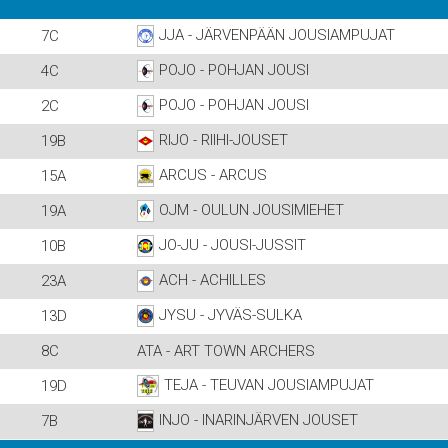
JJA - JÄRVENPÄÄN JOUSIAMPUJAT
7C
POJO - POHJAN JOUSI
4C
POJO - POHJAN JOUSI
2C
RIJO - RIIHI-JOUSET
19B
ARCUS - ARCUS
15A
OJM - OULUN JOUSIMIEHET
19A
JO-JU - JOUSI-JUSSIT
10B
ACH - ACHILLES
23A
JYSU - JYVÄS-SULKA
13D
8C
ATA - ART TOWN ARCHERS
TEJA - TEUVAN JOUSIAMPUJAT
19D
INJO - INARINJÄRVEN JOUSET
7B