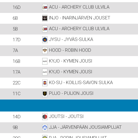
ACU - ARCHERY CLUB ULVILA
16D
INJO - INARINJÄRVEN JOUSET
6B
ACU - ARCHERY CLUB ULVILA
5B
JYSU - JYVÄS-SULKA
17D
HOOD - ROBIN HOOD
7A
KYJO - KYMEN JOUSI
16B
KYJO - KYMEN JOUSI
17A
KO-SU - KOILLIS-SAVON SULKA
22C
PUJO - PUIJON JOUSI
11C
JOUTSI - JOUTSI
14D
JJA - JÄRVENPÄÄN JOUSIAMPUJAT
9B
PJA - PORIN JOUSIAMPUJAT