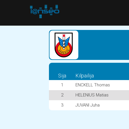
Sija
Kilpailija
1
ENCKELL Thomas
2
HELENIUS Matias
3
JUVANI Juha