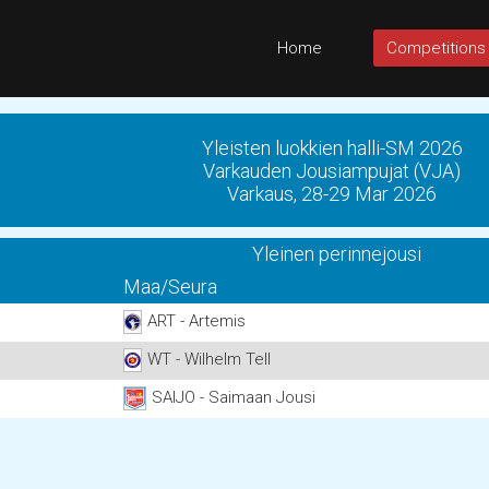
Home
Competitions
Yleisten luokkien halli-SM 2026
Varkauden Jousiampujat (VJA)
Varkaus, 28-29 Mar 2026
Yleinen perinnejousi
Maa/Seura
ART - Artemis
WT - Wilhelm Tell
SAIJO - Saimaan Jousi