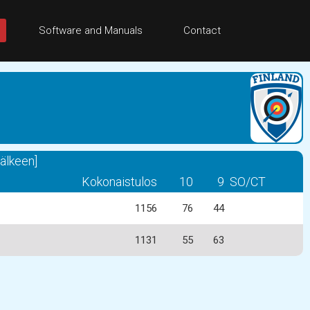
Software and Manuals
Contact
jälkeen]
Kokonaistulos
10
9
SO/CT
1156
76
44
1131
55
63