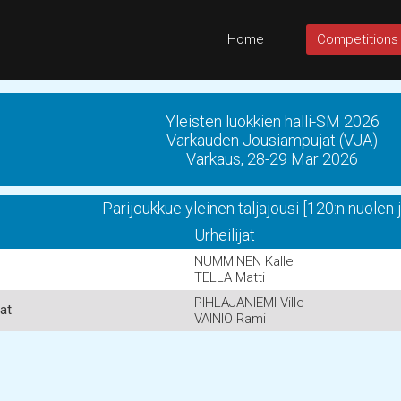
Home
Competitions
Yleisten luokkien halli-SM 2026
Varkauden Jousiampujat (VJA)
Varkaus, 28-29 Mar 2026
Parijoukkue yleinen taljajousi [120:n nuolen 
Urheilijat
NUMMINEN Kalle
TELLA Matti
PIHLAJANIEMI Ville
at
VAINIO Rami