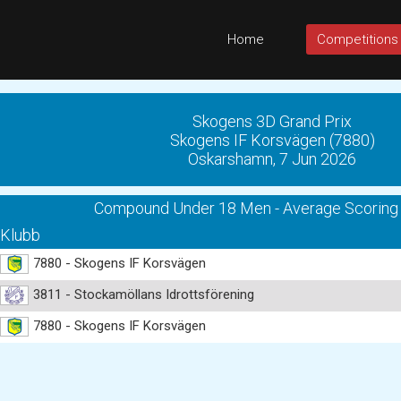
Home
Competitions
Skogens 3D Grand Prix
Skogens IF Korsvägen (7880)
Oskarshamn, 7 Jun 2026
Compound Under 18 Men - Average Scoring
Klubb
7880 - Skogens IF Korsvägen
3811 - Stockamöllans Idrottsförening
7880 - Skogens IF Korsvägen