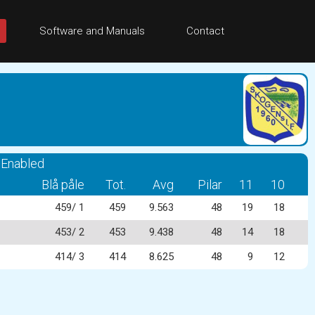
Software and Manuals
Contact
 Enabled
Blå påle
Tot.
Avg
Pilar
11
10
459/ 1
459
9.563
48
19
18
453/ 2
453
9.438
48
14
18
414/ 3
414
8.625
48
9
12