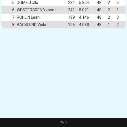
5
DOMEIJ Ulla
281
5.854
48
2
6
6
WESTERGREN Yvonne
241
5.021
48
2
1
7
ROHLIN Leah
199
4.146
48
2
0
8
BÄCKLUND Viola
196
4.083
48
1
2
Back