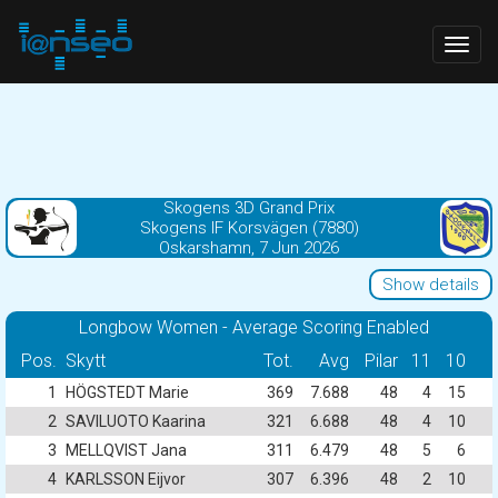
Togg
navig
Skogens 3D Grand Prix
Skogens IF Korsvägen (7880)
Oskarshamn, 7 Jun 2026
Show details
Longbow Women - Average Scoring Enabled
Pos.
Skytt
Tot.
Avg
Pilar
11
10
1
HÖGSTEDT Marie
369
7.688
48
4
15
2
SAVILUOTO Kaarina
321
6.688
48
4
10
3
MELLQVIST Jana
311
6.479
48
5
6
4
KARLSSON Eijvor
307
6.396
48
2
10