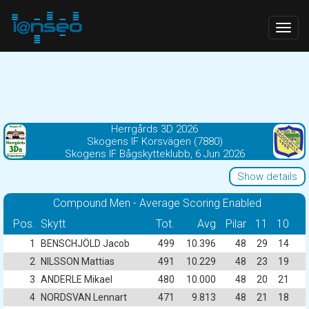
Togg
navig
Herrgårds 3D 2026
Skogens IF Korsvägen (7880)
Skogens IF Bågskytteklubb, 6 Jun 2026
Show details
Compound Men - Average Scoring Enabled
Pos.
Skytt
Tot.
Avg
Pilar
11
10
1
BENSCHJÖLD Jacob
499
10.396
48
29
14
2
NILSSON Mattias
491
10.229
48
23
19
3
ANDERLE Mikael
480
10.000
48
20
21
4
NORDSVAN Lennart
471
9.813
48
21
18