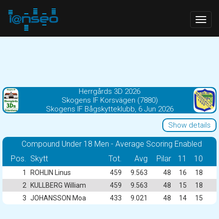
Togg
navig
Herrgårds 3D 2026
Skogens IF Korsvägen (7880)
Skogens IF Bågskytteklubb, 6 Jun 2026
Show details
Compound Under 18 Men - Average Scoring Enabled
Pos.
Skytt
Tot.
Avg
Pilar
11
10
1
ROHLIN Linus
459
9.563
48
16
18
2
KULLBERG William
459
9.563
48
15
18
3
JOHANSSON Moa
433
9.021
48
14
15