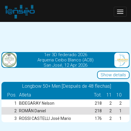
Togg
navig
1er 3D federado 2026
Arqueria Ceibo Blanco (ACB)
San José, 12 Apr 2026
Show details
Longbow 50+ Men [Después de 48 flechas]
Pos.
Atleta
Tot.
11
10
1
BIDEGARAY Nelson
218
2
2
2
ROMÁN Daniel
218
2
1
3
ROSSI CASTELLI José Mario
176
2
1