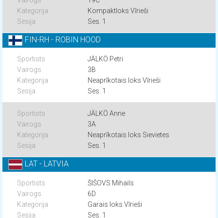
19C
Kompaktloks Vīrieši
Ses. 1
FIN-RH - ROBIN HOOD
JÄLKÖ Petri
3B
Neaprīkotais loks Vīrieši
Ses. 1
JÄLKÖ Anne
3A
Neaprīkotais loks Sievietes
Ses. 1
LAT - LATVIA
ŠIŠOVS Mihails
6D
Garais loks Vīrieši
Ses. 1