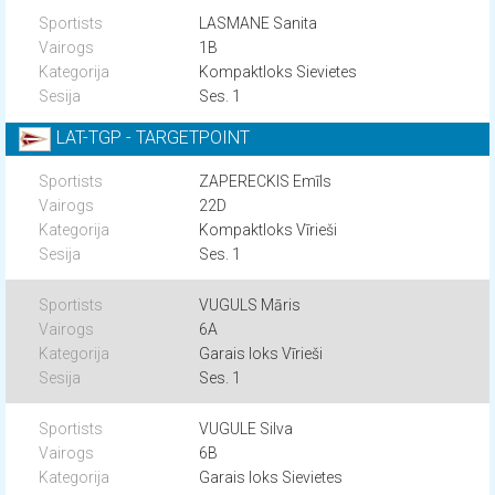
LASMANE Sanita
1B
Kompaktloks Sievietes
Ses. 1
LAT-TGP - TARGETPOINT
ZAPERECKIS Emīls
22D
Kompaktloks Vīrieši
Ses. 1
VUGULS Māris
6A
Garais loks Vīrieši
Ses. 1
VUGULE Silva
6B
Garais loks Sievietes