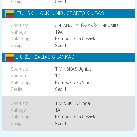
Ses. 1
LTU-LSK - LANKININKŲ SPORTO KLUBAS
ANTANAITYTĖ-GARŠKIENĖ Jolita
19A
Kompaktloks Sievietes
Ses. 1
LTU-ŽL - ŽALIASIS LANKAS
TIMINSKAS Ugnius
1C
Kompaktloks Vīrieši
Ses. 1
TIMINSKIENĖ Inga
1A
Kompaktloks Sievietes
Ses. 1