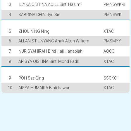
3
ILLYKA QISTINA AQILL Binti Haslmi
PMNSWK-B
4
SABRINA CHIN Ryu Sin
PMNSWK
5
ZHOU NING Ning
XTAC
6
ALLANIST UNYANG Anak Alton William
PMSMYY
7
NUR SYAHIRAH Binti Haji Hanapiah
AOCC
8
ARISYA QISTINA Binti Mohd Fadli
XTAC
9
POH Sze Qing
SSCKCH
10
AISYA HUMAIRA Binti Irawan
XTAC