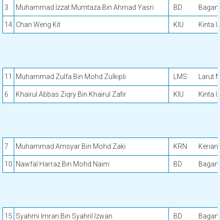
3
Muhammad Izzat Mumtaza Bin Ahmad Yasri
BD
Bagan 
14
Chan Weng Kit
KIU
Kinta U
11
Muhammad Zulfa Bin Mohd Zulkipli
LMS
Larut 
6
Khairul Abbas Ziqry Bin Khairul Zafir
KIU
Kinta U
7
Muhammad Amsyar Bin Mohd Zaki
KRN
Kerian
10
Nawfal Harraz Bin Mohd Naim
BD
Bagan 
15
Syahmi Imran Bin Syahril Izwan
BD
Bagan 