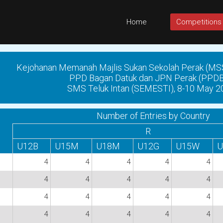
Home
Competitions
Kejohanan Memanah Majlis Sukan Sekolah Perak (MS
PPD Bagan Datuk dan JPN Perak (PPD
SMS Teluk Intan (SEMESTI), 8-10 May 2
Number of Entries by Country
R
U12B
U15M
U18M
U12G
U15W
U
4
4
4
4
4
4
4
4
4
4
4
4
4
4
4
4
4
4
4
4