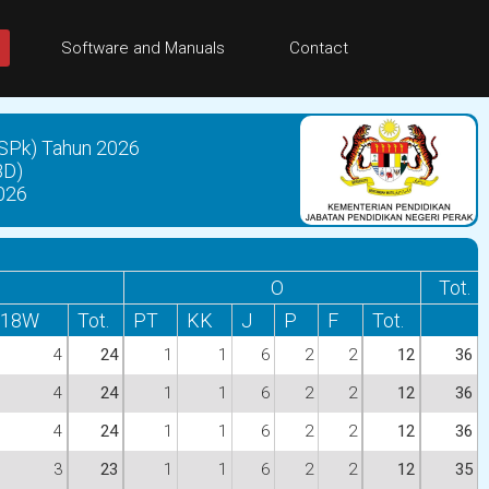
Software and Manuals
Contact
SPk) Tahun 2026
BD)
026
O
Tot.
18W
Tot.
PT
KK
J
P
F
Tot.
4
24
1
1
6
2
2
12
36
4
24
1
1
6
2
2
12
36
4
24
1
1
6
2
2
12
36
3
23
1
1
6
2
2
12
35