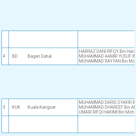
HARRAZ DANI RIFQY Bin Hari
4
BD
Bagan Datuk
MUHAMMAD AAMIR YUSUF Bin
MUHAMMAD RAYYAN Bin Moh
MUHAMMAD DARIS SYAKIR Bi
3
KUK
Kuala Kangsar
MUHAMMAD DHAREEF Bin Ah
UMAIR RIFQI HAKIMI Bin Moh