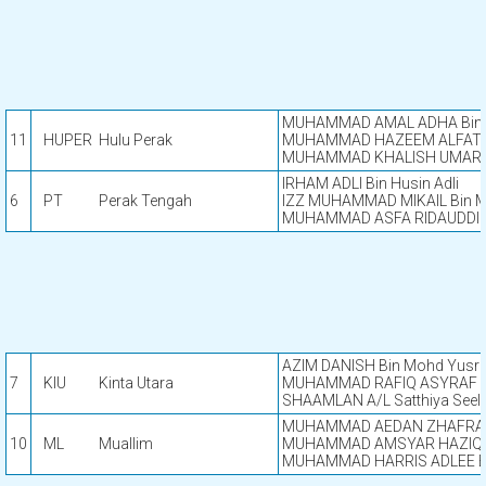
MUHAMMAD AMAL ADHA Bin 
11
HUPER
Hulu Perak
MUHAMMAD HAZEEM ALFATEH
MUHAMMAD KHALISH UMAR B
IRHAM ADLI Bin Husin Adli
6
PT
Perak Tengah
IZZ MUHAMMAD MIKAIL Bin 
MUHAMMAD ASFA RIDAUDDIN 
AZIM DANISH Bin Mohd Yusri
7
KIU
Kinta Utara
MUHAMMAD RAFIQ ASYRAF Bi
SHAAMLAN A/L Satthiya Seel
MUHAMMAD AEDAN ZHAFRAN
10
ML
Muallim
MUHAMMAD AMSYAR HAZIQ B
MUHAMMAD HARRIS ADLEE Bi