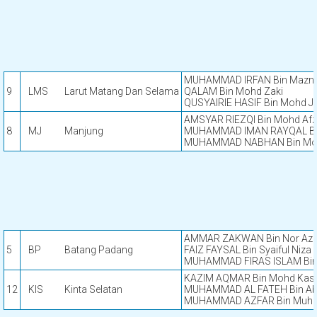
MUHAMMAD IRFAN Bin Mazn
9
LMS
Larut Matang Dan Selama
QALAM Bin Mohd Zaki
QUSYAIRIE HASIF Bin Mohd J
AMSYAR RIEZQI Bin Mohd Af
8
MJ
Manjung
MUHAMMAD IMAN RAYQAL Bin
MUHAMMAD NABHAN Bin Mo
AMMAR ZAKWAN Bin Nor Az
5
BP
Batang Padang
FAIZ FAYSAL Bin Syaiful Niza
MUHAMMAD FIRAS ISLAM Bin
KAZIM AQMAR Bin Mohd Kasy
12
KIS
Kinta Selatan
MUHAMMAD AL FATEH Bin Ab
MUHAMMAD AZFAR Bin Muha