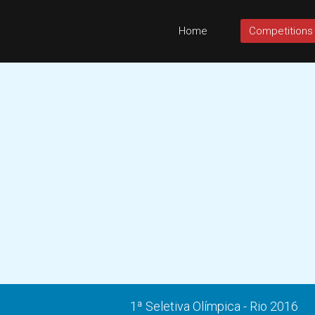
Home
Competitions
1ª Seletiva Olímpica - Rio 2016