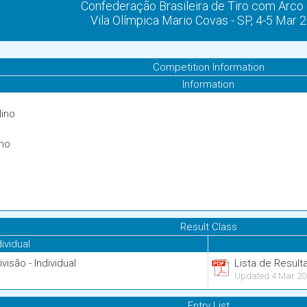
Confederação Brasileira de Tiro com Arco
Vila Olímpica Mario Covas - SP, 4-5 Mar 
Competition Information
Information
lino
ino
Result Class
dividual
isão - Individual
Lista de Result
Updated 4 Mar 20
Entry List