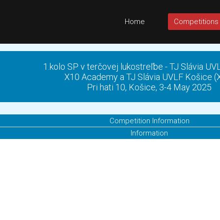
Home
Competitions
1.kolo SP v terčovej lukostreľbe - TJ Slávia U
X10 Academy a TJ Slávia UVLF Košice (
Pri hati 10, Košice, 3-4 May 2025
Competition Information
Information