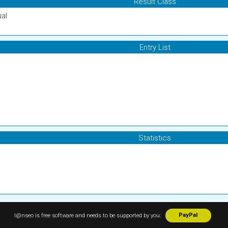
Result Class
ual
Entry List
Statistics
I@nseo is free software and needs to be supported by you:
PayPal