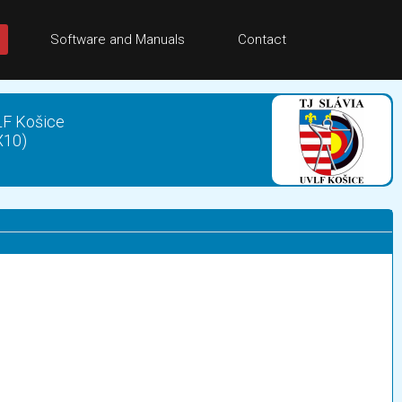
Software and Manuals
Contact
VLF Košice
X10)