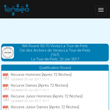
Togg
navig
WA Round 50/70 Vevey-La Tour-de-Peilz
Cie des Archers de Vevey-La Tour-de-Peilz
(167)
La Tour-de-Peilz, 25 Jun 2017
Qualification Round
Recurve Hommes [Après 72 flèches]
Updated 25 Jun 2017 10:11
Recurve Dames [Après 72 flèches]
Updated 25 Jun 2017 10:11
Recurve Junior Hommes [Après 72 flèches]
Updated 25 Jun 2017 10:11
Recurve Junior Dames [Après 72 flèches]