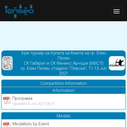
Togg
navig
II-ри турнир за Купата на Кмета на гр. Елин
Пелин
СК Габарит и СК Феникс Арчъри (БФСЛ)
гр. Елин Пелин, стадион "Левски", 11-13 Jun
2021
Competition Information
Information
Програма
Updated 9 Jun 2021 06:31
Medals
Medallists by Event