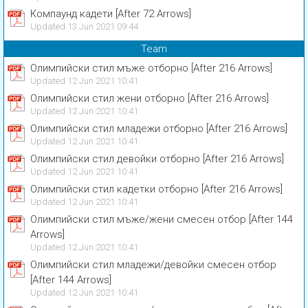
Компаунд кадети [After 72 Arrows]
Updated 13 Jun 2021 09:44
Team
Олимпийски стил мъже отборно [After 216 Arrows]
Updated 12 Jun 2021 10:41
Олимпийски стил жени отборно [After 216 Arrows]
Updated 12 Jun 2021 10:41
Олимпийски стил младежи отборно [After 216 Arrows]
Updated 12 Jun 2021 10:41
Олимпийски стил девойки отборно [After 216 Arrows]
Updated 12 Jun 2021 10:41
Олимпийски стил кадетки отборно [After 216 Arrows]
Updated 12 Jun 2021 10:41
Олимпийски стил мъже/жени смесен отбор [After 144
Arrows]
Updated 12 Jun 2021 10:41
Олимпийски стил младежи/девойки смесен отбор
[After 144 Arrows]
Updated 12 Jun 2021 10:41